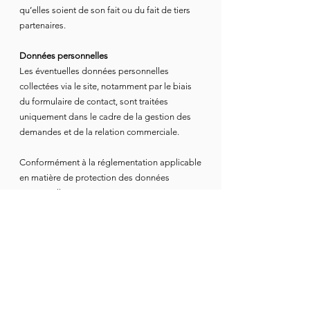
qu’elles soient de son fait ou du fait de tiers
partenaires.
Données personnelles
Les éventuelles données personnelles
collectées via le site, notamment par le biais
du formulaire de contact, sont traitées
uniquement dans le cadre de la gestion des
demandes et de la relation commerciale.
Conformément à la réglementation applicable
en matière de protection des données
personnelles, toute personne concernée peut
exercer ses droits d’accès, de rectification,
d’opposition, d’effacement, de limitation ou
de portabilité en écrivant à :
bienvenue@boheme-dijonnaise.com
Cookies
Le site est susceptible d’utiliser des cookies