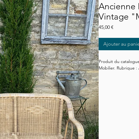
Ancienne 
Vintage "
Prix
45,00 €
Ajouter au pani
Produit du catalogue
Mobilier. Rubrique : 