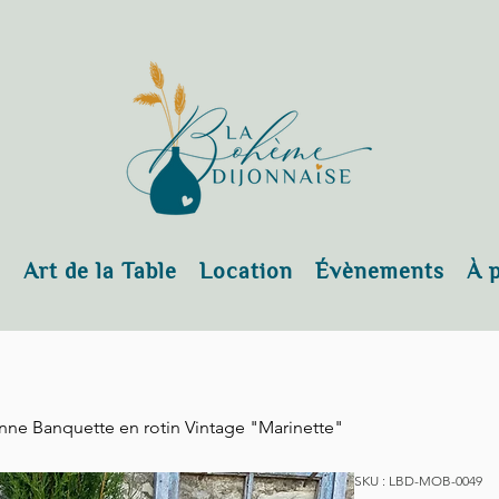
s
Art de la Table
Location
Évènements
À 
nne Banquette en rotin Vintage "Marinette"
SKU : LBD-MOB-0049