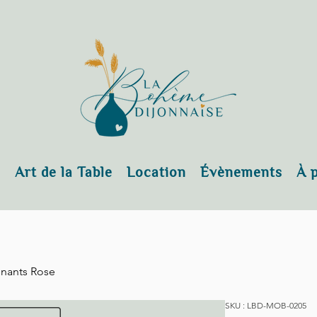
s
Art de la Table
Location
Évènements
À 
nants Rose
SKU : LBD-MOB-0205