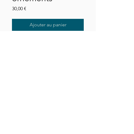
Prix
30,00 €
Ajouter au panier
Produit du catalogue La Bohème 
Dijonnaise. Univers : Mobilier. 
Rubrique : Miroirs.
C.G.L
Mentions légales
Politique de confidentialité
©2026 par La Bohème Dijonnaise