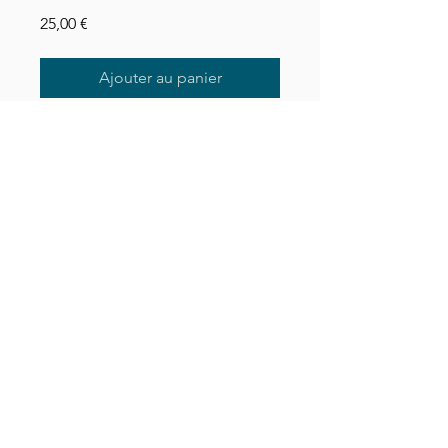
Prix
25,00 €
Ajouter au panier
Produit du catalogue La Bohème 
Dijonnaise. Univers : Mobilier. 
Rubrique : Assises.
C.G.L
Mentions légales
Politique de confidentialité
©2026 par La Bohème Dijonnaise